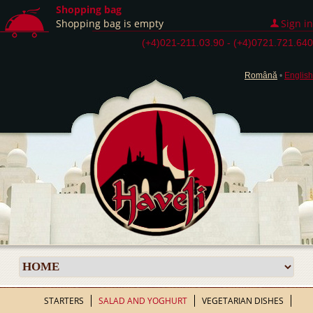
Shopping bag
Shopping bag is empty
Sign in
(+4)021-211.03.90 - (+4)0721.721.640
Română
•
English
STARTERS
SALAD AND YOGHURT
VEGETARIAN DISHES