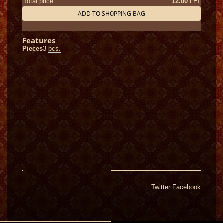
Total price:
12.00
LEI
ADD TO SHOPPING BAG
Features
Pieces
3
pcs.
Twitter
Facebook