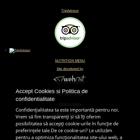
TripAdvisor
NUTRITION MENU
Site developed by
Accept Cookies si Politica de
Termeni si conditii
confidentialitate
Politica cookies
Confidenţialitatea ta este importantă pentru noi.
Politica confidentialitate
Vrem să fim transparenţi și să îţi oferim
posibilitatea să accepţi cookie-urile în funcţie de
preferinţele tale.De ce cookie-uri? Le utilizăm
pentru a optimiza funcţionalitatea site-ului web, a