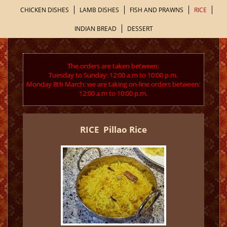
CHICKEN DISHES
LAMB DISHES
FISH AND PRAWNS
RICE
INDIAN BREAD
DESSERT
The orders are taken between:
Tuesday to Sunday: 12:00 a.m to 10:00 p.m.
Monday 8th March: we are taking on-line orders between:
12:00 a.m to 10:00 p.m.
RICE
Pillao Rice