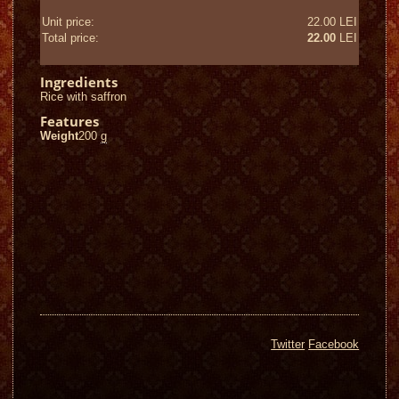
Unit price:
22.00 LEI
Total price:
22.00
LEI
Ingredients
Rice with saffron
Features
Weight
200
g
Twitter
Facebook