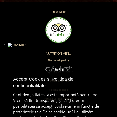
TripAdvisor
NUTRITION MENU
Site developed by
Accept Cookies si Politica de
Termeni si conditii
confidentialitate
Politica cookies
Confidenţialitatea ta este importantă pentru noi.
Politica confidentialitate
Vrem să fim transparenţi și să îţi oferim
posibilitatea să accepţi cookie-urile în funcţie de
preferinţele tale.De ce cookie-uri? Le utilizăm