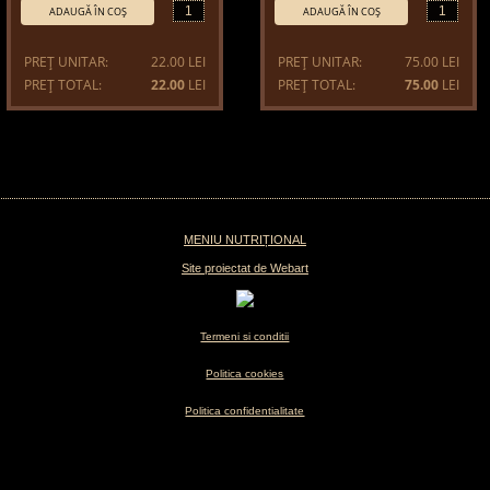
Cantitate:
Cantitate:
ADAUGĂ ÎN COŞ
ADAUGĂ ÎN COŞ
PREŢ UNITAR:
22.00 LEI
PREŢ UNITAR:
75.00 LEI
PREŢ TOTAL:
22.00
LEI
PREŢ TOTAL:
75.00
LEI
MENIU NUTRIȚIONAL
Site proiectat de Webart
Termeni si conditii
Politica cookies
Politica confidentialitate