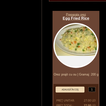
Preparate orez
Egg Fried Rice
Orez prajit cu ou | Gramaj: 200 g
Cantitate:
ADAUGĂ ÎN COŞ
PREŢ UNITAR:
27.00 LEI
PREŢ TOTAL:
27.00
LEI