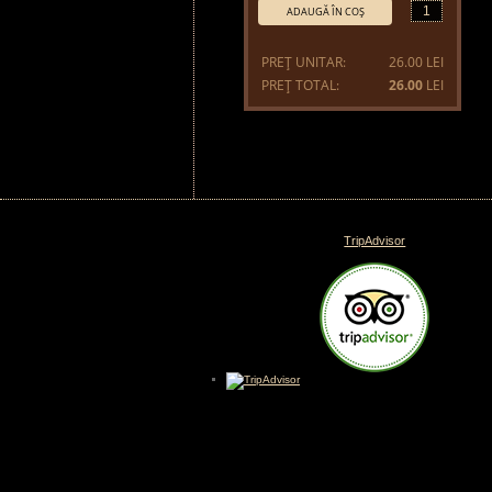
Cantitate:
ADAUGĂ ÎN COŞ
PREŢ UNITAR:
26.00 LEI
PREŢ TOTAL:
26.00
LEI
TripAdvisor