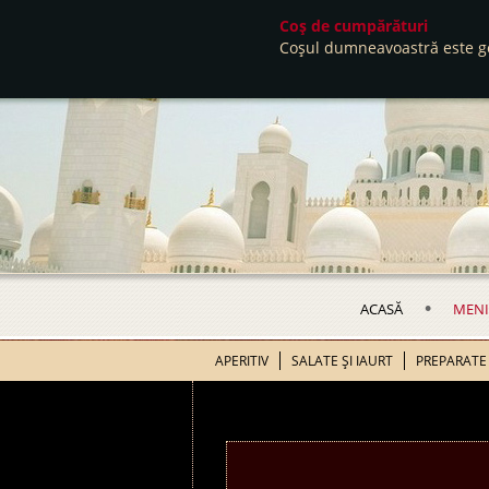
Coş de cumpărături
Coşul dumneavoastră este go
•
ACASĂ
MENI
APERITIV
SALATE ŞI IAURT
PREPARATE