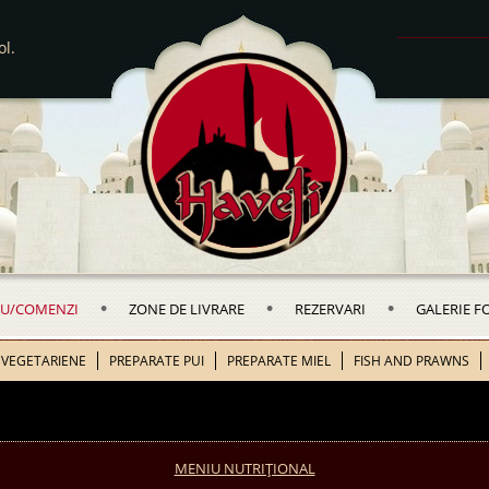
l.
•
•
•
U/COMENZI
ZONE DE LIVRARE
REZERVARI
GALERIE F
 VEGETARIENE
PREPARATE PUI
PREPARATE MIEL
FISH AND PRAWNS
MENIU NUTRIȚIONAL