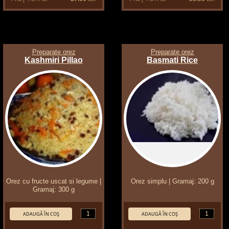
Preparate orez
Preparate orez
Kashmiri Pillao
Basmati Rice
Orez cu fructe uscat si legume |
Orez simplu | Gramaj: 200 g
Gramaj: 300 g
Cantitate:
Cantitate:
ADAUGĂ ÎN COŞ
ADAUGĂ ÎN COŞ