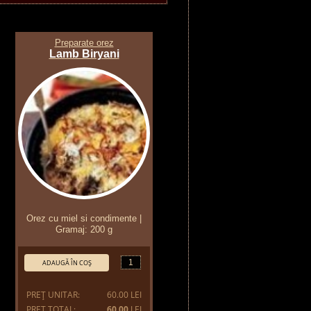
Preparate orez
Lamb Biryani
Orez cu miel si condimente |
Gramaj: 200 g
Cantitate:
ADAUGĂ ÎN COŞ
PREŢ UNITAR:
60.00 LEI
PREŢ TOTAL:
60.00
LEI