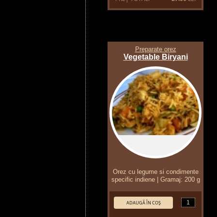
Preparate orez
Vegetable Biryani
Orez cu legume si condimente
specific indiene | Gramaj: 200 g
Cantitate:
ADAUGĂ ÎN COŞ