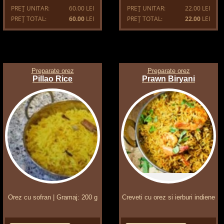
PREŢ UNITAR:
60.00 LEI
PREŢ UNITAR:
22.00 LEI
PREŢ TOTAL:
60.00
LEI
PREŢ TOTAL:
22.00
LEI
Preparate orez
Preparate orez
Pillao Rice
Prawn Biryani
Orez cu sofran | Gramaj: 200 g
Creveti cu orez si ierburi indiene