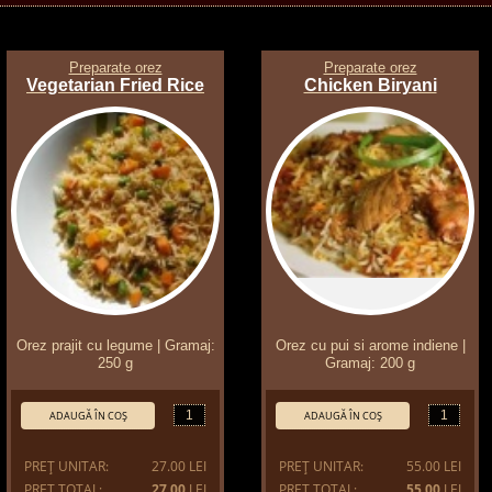
Preparate orez
Preparate orez
Vegetarian Fried Rice
Chicken Biryani
Orez prajit cu legume | Gramaj:
Orez cu pui si arome indiene |
250 g
Gramaj: 200 g
Cantitate:
Cantitate:
ADAUGĂ ÎN COŞ
ADAUGĂ ÎN COŞ
PREŢ UNITAR:
27.00 LEI
PREŢ UNITAR:
55.00 LEI
PREŢ TOTAL:
27.00
LEI
PREŢ TOTAL:
55.00
LEI