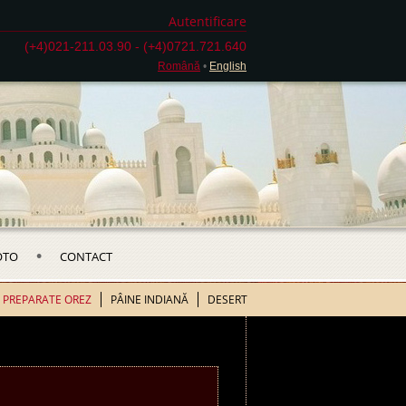
Autentificare
(+4)021-211.03.90 - (+4)0721.721.640
Română
•
English
•
OTO
CONTACT
PREPARATE OREZ
PÂINE INDIANĂ
DESERT