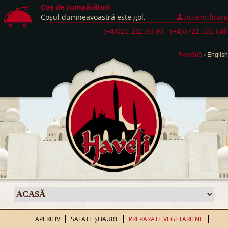
Coş de cumpărături
Coşul dumneavoastră este gol.
Autentificare
(+4)021-211.03.90 - (+4)0721.721.640
Română
•
English
APERITIV
SALATE ŞI IAURT
PREPARATE VEGETARIENE